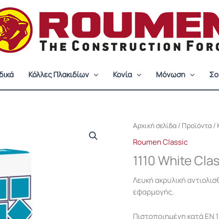
δικά
Κόλλες Πλακιδίων
Κονία
Μόνωση
Σο
Αρχική σελίδα
/
Προϊόντα
/
Roumen Classic
1110 White Cla
Λευκή ακρυλική αντιολι
εφαρμογής.
Πιστοποιημένη κατά EN 