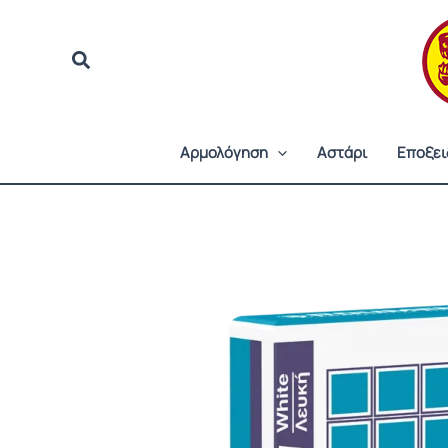
Μετάβαση
στο
περιεχόμενο
Αρμολόγηση
Αστάρι
Εποξει