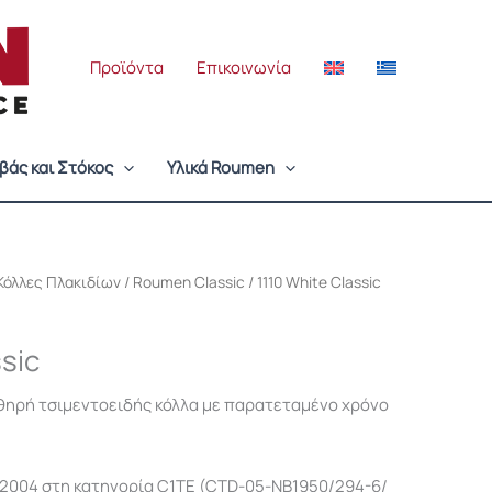
Προϊόντα
Επικοινωνία
βάς και Στόκος
Υλικά Roumen
Κόλλες Πλακιδίων
/
Roumen Classic
/ 1110 White Classic
ssic
σθηρή τσιμεντοειδής κόλλα με παρατεταμένο χρόνο
12004 στη κατηγορία C1TΕ (CTD-05-NB1950/294-6/