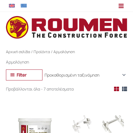
Μετάβαση
στο
περιεχόμενο
Αρχική σελίδα
/
Προϊόντα
/ Αρμολόγηση
Αρμολόγηση
Filter
Προβάλλονται όλα - 7 αποτελέσματα