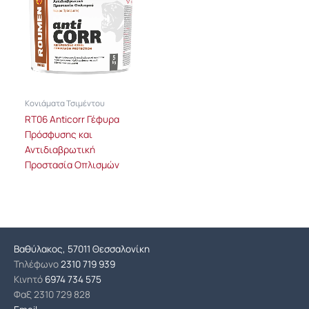
Κονιάματα Τσιμέντου
RT06 Anticorr Γέφυρα
Πρόσφυσης και
Αντιδιαβρωτική
Προστασία Οπλισμών
Βαθύλακος, 57011 Θεσσαλονίκη
Τηλέφωνο
2310 719 939
Κινητό
6974 734 575
Φαξ
2310 729 828