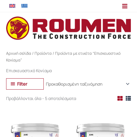
Μετάβαση
στο
περιεχόμενο
Αρχική σελίδα
/
Προϊόντα
/ Προϊόντα με ετικέτα “Επισκευαστικό
Κονίαμα”
Επισκευαστικό Κονίαμα
Filter
Προβάλλονται όλα - 5 αποτελέσματα