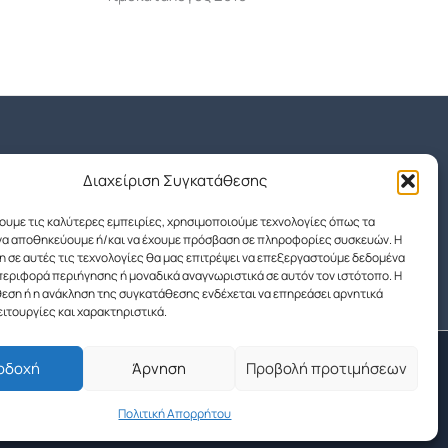
Διαχείριση Συγκατάθεσης
χουμε τις καλύτερες εμπειρίες, χρησιμοποιούμε τεχνολογίες όπως τα
 να αποθηκεύουμε ή/και να έχουμε πρόσβαση σε πληροφορίες συσκευών. Η
 σε αυτές τις τεχνολογίες θα μας επιτρέψει να επεξεργαστούμε δεδομένα
εριφορά περιήγησης ή μοναδικά αναγνωριστικά σε αυτόν τον ιστότοπο. Η
εση ή η ανάκληση της συγκατάθεσης ενδέχεται να επηρεάσει αρνητικά
ειτουργίες και χαρακτηριστικά.
οδοχή
Άρνηση
Προβολή προτιμήσεων
Πολιτική Απορρήτου