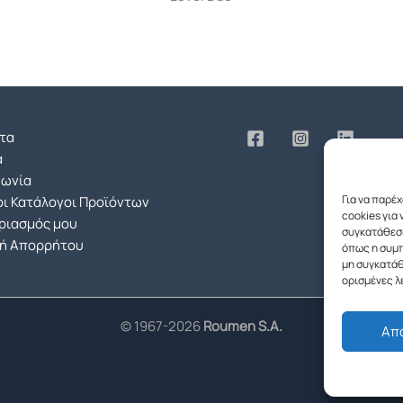
τα
α
νωνία
Για να παρέ
ι Κατάλογοι Προϊόντων
cookies για
ριασμός μου
συγκατάθεση
κή Απορρήτου
όπως η συμπ
μη συγκατάθ
ορισμένες λ
© 1967-2026
Roumen S.A.
Απ