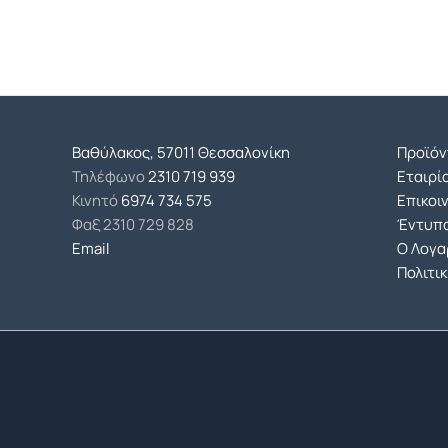
Βαθύλακος, 57011 Θεσσαλονίκη
Προϊόν
Τηλέφωνο
2310 719 939
Εταιρί
Κινητό
6974 734 575
Επικοι
Φαξ
2310 729 828
Έντυπο
Email
Ο Λογα
Πολιτι