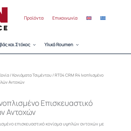
Προϊόντα
Επικοινωνία
βάς και Στόκος
Υλικά Roumen
Κονία
/
Κονιάματα Τσιμέντου
/ RT04 CRM R4 Ινοπλισμένο
ηλών Αντοχών
νοπλισμένο Επισκευαστικό
ών Αντοχών
ισμένο επισκευαστικό κονίαμα υψηλών αντοχών με