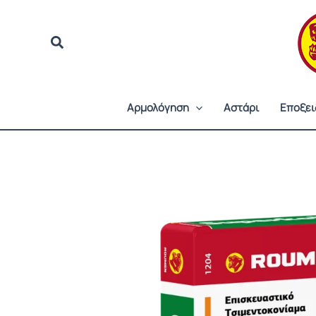
Μετάβαση
στο
περιεχόμενο
Αρμολόγηση
Αστάρι
Εποξει