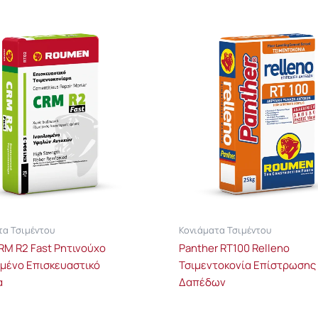
τα Τσιμέντου
Κονιάματα Τσιμέντου
RM R2 Fast Ρητινούχο
Panther RT100 Relleno
σμένο Επισκευαστικό
Τσιμεντοκονία Επίστρωσης
α
Δαπέδων