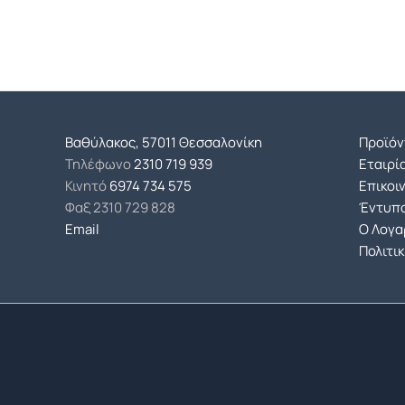
Βαθύλακος, 57011 Θεσσαλονίκη
Προϊόν
Τηλέφωνο
2310 719 939
Εταιρί
Κινητό
6974 734 575
Επικοι
Φαξ
2310 729 828
Έντυπο
Email
Ο Λογα
Πολιτι