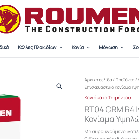
δικά
Κόλλες Πλακιδίων
Κονία
Μόνωση
Σο
Αρχική σελίδα
/
Προϊόντα
/
Επισκευαστικό Κονίαμα Υψ
Κονιάματα Τσιμέντου
RT04 CRM R4 Ι
Κονίαμα Υψηλ
Μη συρρικνούμενο ινοπλ
θιξοτροπικές ιδιότητες