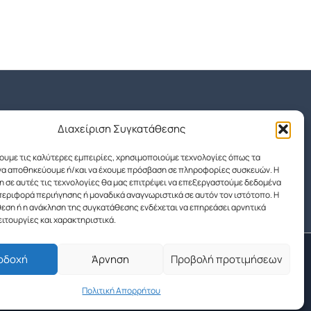
Διαχείριση Συγκατάθεσης
χουμε τις καλύτερες εμπειρίες, χρησιμοποιούμε τεχνολογίες όπως τα
 να αποθηκεύουμε ή/και να έχουμε πρόσβαση σε πληροφορίες συσκευών. Η
 σε αυτές τις τεχνολογίες θα μας επιτρέψει να επεξεργαστούμε δεδομένα
εριφορά περιήγησης ή μοναδικά αναγνωριστικά σε αυτόν τον ιστότοπο. Η
εση ή η ανάκληση της συγκατάθεσης ενδέχεται να επηρεάσει αρνητικά
ειτουργίες και χαρακτηριστικά.
οδοχή
Άρνηση
Προβολή προτιμήσεων
Πολιτική Απορρήτου