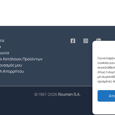
τα
α
νωνία
Για να παρέ
ι Κατάλογοι Προϊόντων
cookies για
ριασμός μου
συγκατάθεση
κή Απορρήτου
όπως η συμπ
μη συγκατάθ
ορισμένες λ
© 1967-2026
Roumen S.A.
Απ