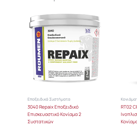
Εποξειδικά Συστήματα
Κονιάμα
3040 Repaix Εποξειδικό
RT02 C
Επισκευαστικό Κονίαμα 2
Ινοπλι
Συστατικών
Κονίαμ