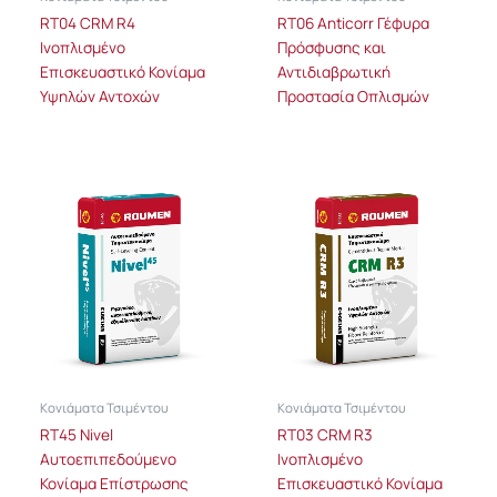
RT04 CRM R4
RT06 Anticorr Γέφυρα
Ινοπλισμένο
Πρόσφυσης και
Επισκευαστικό Κονίαμα
Αντιδιαβρωτική
Υψηλών Αντοχών
Προστασία Οπλισμών
Κονιάματα Τσιμέντου
Κονιάματα Τσιμέντου
RT45 Nivel
RT03 CRM R3
Αυτοεπιπεδούμενο
Ινοπλισμένο
Κονίαμα Επίστρωσης
Επισκευαστικό Κονίαμα